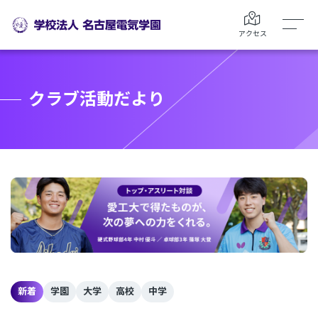
アクセス
クラブ活動だより
新着
学園
大学
高校
中学