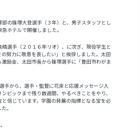
球部の篠塚大登選手（３年）と、男子スタッフとし
東急ホテルで開催しました。
真晴選手（２０１６年リオ）、に次ぎ、現役学生と
その努力に敬意を表したい」と挨拶しました。太田
ら激励金、太田市長から篠塚選手に「豊田市わがま
選手から、選手・監督に花束と応援メッセージ入
リンピックまで残り数週間、やるべきことをやり、
在と信じています。学園の発展の指標となる宝を必
した。
た。