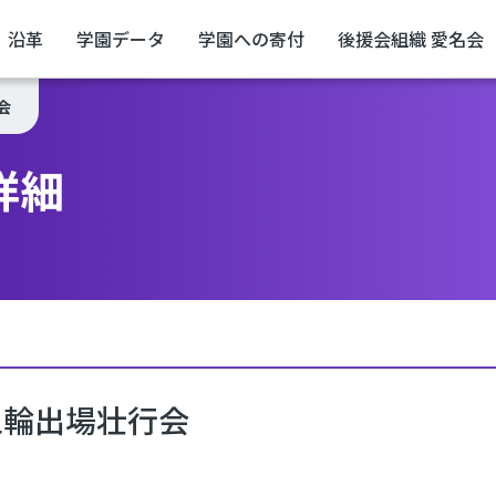
沿革
学園データ
学園への寄付
後援会組織 愛名会
会
詳細
五輪出場壮行会