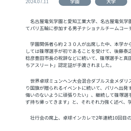
2024.07.11
学園
大学
名古屋電気学園と愛知工業大学、名古屋電気学園
てパリ五輪に参加する男子ナショナルチームコー
学園関係者ら約２３０人が出席した中、本学から
しては篠塚選手が初であることを受けて、後藤泰
稔彦豊田市長の祝辞などに続いて、篠塚選手と真
ちアスリート」認定証が手渡されました。
世界卓球ミュンヘン大会混合ダブルス金メダリ
り国旗が贈られるイベントに続いて、パリへ出発
悔いのないように頑張りたい」、継続して篠塚選
ず持ち帰ってきます」と、それそれ力強く述べ、
壮行会の席上、卓球インカレで
2
年連続
10
回目