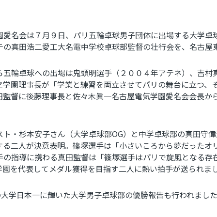
愛名会は７月９日、パリ五輪卓球男子団体に出場する大学卓
チの真田浩二愛工大名電中学校卓球部監督の壮行会を、名古屋
五輪卓球への出場は鬼頭明選手（２００４年アテネ）、吉村
之学園理事長が「学業と練習を両立させてパリの舞台に立つ、
田監督に後藤理事長と佐々木眞一名古屋電気学園愛名会会長か
スト・杉本安子さん（大学卓球部
OG
）と中学卓球部の真田守偉
する二人が決意表明。篠塚選手は「小さいころから夢だったオ
手の指導に携わる真田監督は「篠塚選手はパリで旋風となる存
学園を代表してメダル獲得を目指す二人に熱い拍手が送られま
の大学日本一に輝いた大学男子卓球部の優勝報告も行われまし