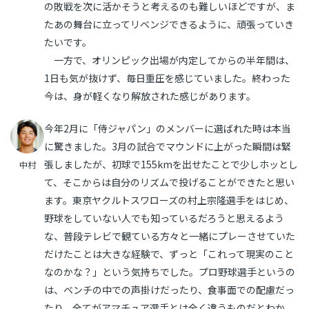
の敗戦を次に活かそうと考えるのも難しいほどですが、ま
たあの舞台に立ってリベンジできるように、頑張っていき
たいです。
一方で、オリンピック出場が内定してからの半年間は、
1日も気が抜けず、毎日重圧を感じていました。終わった
今は、身が軽くなり解放された感じがあります。
今年2月に「侍ジャパン」のメンバーに選ばれた時は本当
に驚きました。3月の試合でマウンドに上がった瞬間は緊
張しましたが、初球で155kmを出せたことで少しホッとし
中村
て、そこからは自分のリズムで投げることができたと思い
ます。東京ヤクルトスワローズの村上宗隆選手をはじめ、
野球をしていない人でも知っているだろうと思えるよう
な、普段テレビで観ている方々と一緒にプレーさせていた
だけたことは大きな経験で、ずっと「これって現実のこと
なのかな？」という気持ちでした。プロ野球選手というの
は、ベンチの中での声掛けだったり、食事面での配慮だっ
たり、全てがアマチュア選手とは全く違うものだとわか