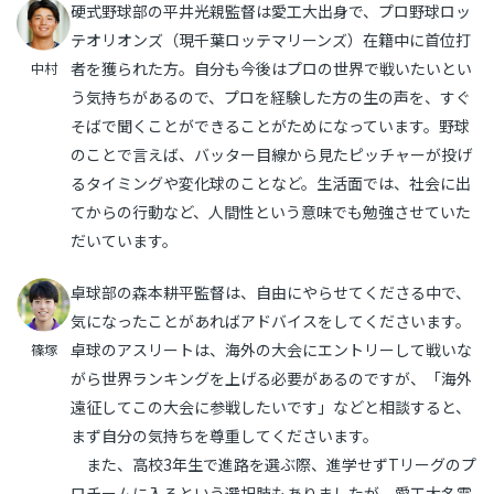
硬式野球部の平井光親監督は愛工大出身で、プロ野球ロッ
テオリオンズ（現千葉ロッテマリーンズ）在籍中に首位打
者を獲られた方。自分も今後はプロの世界で戦いたいとい
中村
う気持ちがあるので、プロを経験した方の生の声を、すぐ
そばで聞くことができることがためになっています。野球
のことで言えば、バッター目線から見たピッチャーが投げ
るタイミングや変化球のことなど。生活面では、社会に出
てからの行動など、人間性という意味でも勉強させていた
だいています。
卓球部の森本耕平監督は、自由にやらせてくださる中で、
気になったことがあればアドバイスをしてくださいます。
卓球のアスリートは、海外の大会にエントリーして戦いな
篠塚
がら世界ランキングを上げる必要があるのですが、「海外
遠征してこの大会に参戦したいです」などと相談すると、
まず自分の気持ちを尊重してくださいます。
また、高校3年生で進路を選ぶ際、進学せずTリーグのプ
ロチームに入るという選択肢もありましたが、愛工大名電