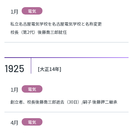
1月
電気
私立名古屋電気学校を名古屋電気学校と名称変更
校長（第2代）後藤喬三郎就任
1925
[大正14年]
1月
電気
創立者、校長後藤喬三郎逝去（30日）/嗣子 後藤鉀二継承
4月
電気