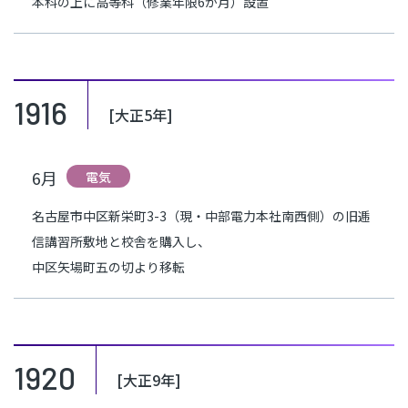
本科の上に高等科（修業年限6か月）設置
1916
[大正5年]
6月
電気
名古屋市中区新栄町3-3（現・中部電力本社南西側）の旧逓
信講習所敷地と校舎を購入し、
中区矢場町五の切より移転
1920
[大正9年]