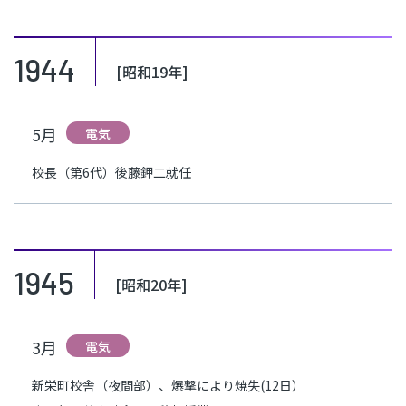
1944
[昭和19年]
5月
電気
校長（第6代）後藤鉀二就任
1945
[昭和20年]
3月
電気
新栄町校舎（夜間部）、爆撃により焼失(12日）