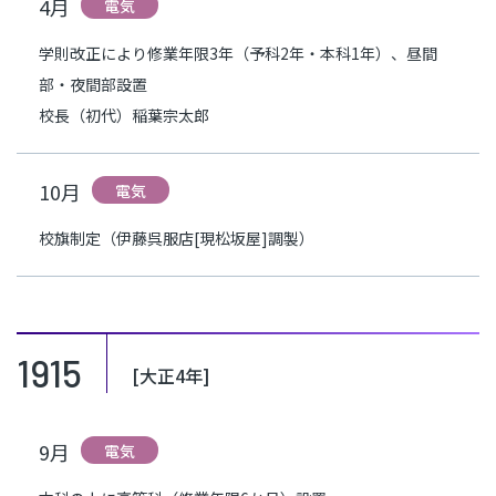
4月
電気
学則改正により修業年限3年（予科2年・本科1年）、昼間
部・夜間部設置
校長（初代）稲葉宗太郎
10月
電気
校旗制定（伊藤呉服店[現松坂屋]調製）
1915
[大正4年]
9月
電気