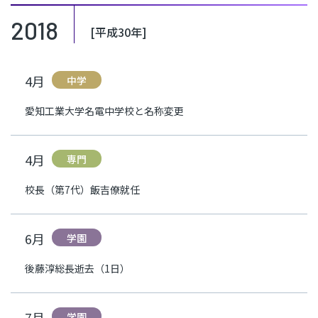
2018
[平成30年]
4月
中学
愛知工業大学名電中学校と名称変更
4月
専門
校長（第7代）飯吉僚就任
6月
学園
後藤淳総長逝去（1日）
7月
学園