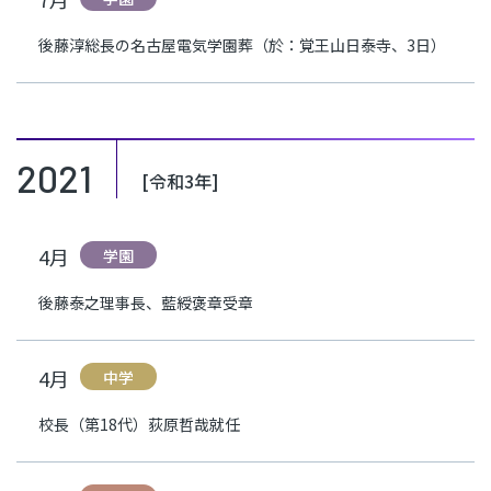
後藤淳総長の名古屋電気学園葬（於：覚王山日泰寺、3日）
2021
[令和3年]
4月
学園
後藤泰之理事長、藍綬褒章受章
4月
中学
校長（第18代）荻原哲哉就任