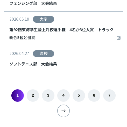
フェンシング部 大会結果
2026.05.19
大学
第92回東海学生陸上対校選手権 4名が3位入賞 トラック
総合5位と健闘
2026.04.27
高校
ソフトテニス部 大会結果
1
2
3
4
5
6
7