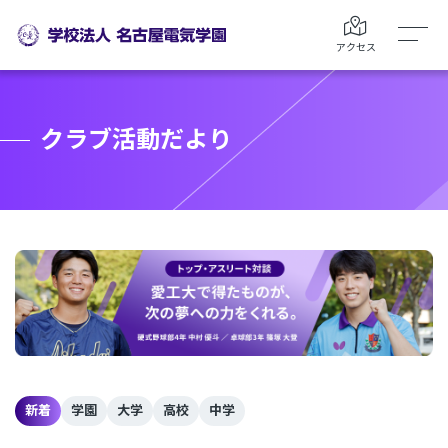
アクセス
クラブ活動だより
新着
学園
大学
高校
中学