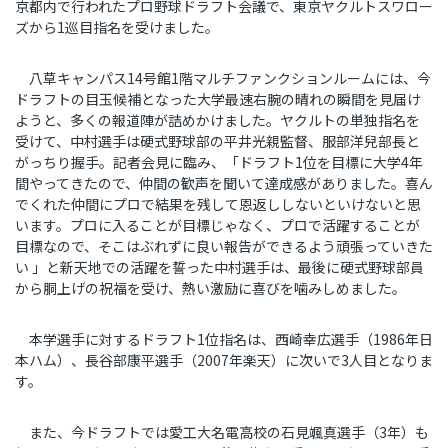
京都内で行われたプロ野球ドラフト会議で、東京ヤクルトスワロー
ズから
1
巡目指名を受けました。
八草キャンパス
14
号館
1
階マルチファンクションルームには、今
ドラフトの目玉候補となった大学最速右腕の晴れの瞬間を見届け
ようと、多くの報道陣が詰めかけました。ヤクルトの単独指名を
受けて、中村選手は硬式野球部の平井光親監督、服部洋兒部長と
がっちり握手。記者会見に臨み、「ドラフト1位を目標に大学4年
間やってきたので、仲間の歓声を聞いて達成感がありました。喜ん
でくれた仲間にプロで結果を残して恩返ししないといけないと思
います。プロに入ることが目標じゃなく、プロで活躍することが
目標なので、そこはぶれずに良い報告ができるよう頑張っていきた
い 」と新天地での活躍を誓った中村選手は、最後に硬式野球部員
から胴上げの祝福を受け、熱い激励に喜びを噛みしめました。
本学選手に対するドラフト1位指名は、西崎幸広選手（
1986
年日
本ハム）、長谷部康平選手（
2007
年楽天）に次いで3人目となりま
す。
また、今ドラフトでは愛工大名電高校の石見颯真選手（3年）も