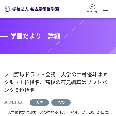
アクセス
学園だより 詳細
プロ野球ドラフト会議 大学の中村優斗はヤ
クルト１位指名、高校の石見颯真はソフトバ
ンク５位指名
2024.10.25
大学
高校
大学硬式野球部エースの中村優斗選手（
4
年）が、
10
月
24
日に東