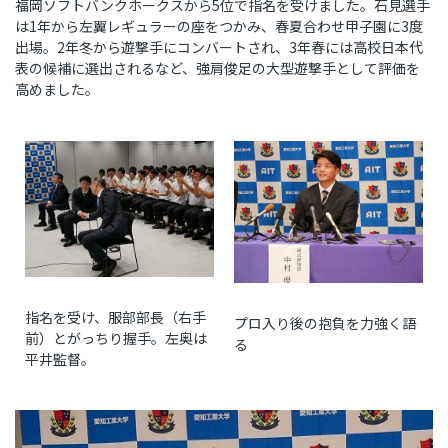
福岡ソフトバンクホークスから5位で指名を受けました。石見選手
は1年から左翼レギュラーの座をつかみ、春夏合わせ甲子園に3度
出場。2年冬から遊撃手にコンバートされ、3年春には高校日本代
表の候補に選出されるなど、強肩俊足の大型遊撃手として評価を
高めました。
指名を受け、服部部長（右手
プロ入り後の抱負を力強く語
前）とがっちり握手。左奥は
る
平井監督。