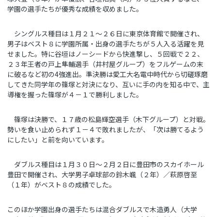
学園の選手たちが優秀な成績を収めました。
シングルス種目は１月２１〜２６日に東京体育館で開催され、
男子はベスト８に学園所属・出身の選手たちが５人入る活躍を見
せました。特に谷垣はノーシードから快進撃し、５回戦で２２、
２３年王者の戸上隼輔選手（井村屋グループ）をフルゲームの末
に破るなど初の
4
強進出。準決勝は愛工大名電中時代から切磋琢磨
してきた同学年の篠塚と対決になり、互いに手の内を知る中で、主
導権を握った篠塚が４－１で勝利しました。
篠塚は決勝で、１７歳の松島輝空選手（木下グループ）と対戦。
勢いを食い止められず１－４で敗れましたが、「次は勝てるよう
にしたい」と前を向いています。
ダブルス種目は１月３０日～２月２日に豊田市のスカイホール
豊田で開催され、大学男子卓球部の鈴木颯（２年）／萩原啓至
（１年）がベスト８の成績でした。
このほか学園出身の選手たちは混合ダブルスで木造勇人（大学