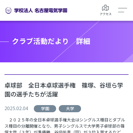
アクセス
クラブ活動だより 詳細
卓球部 全日本卓球選手権 篠塚、谷垣ら学
園の選手たちが活躍
2025.02.04
学園
大学
２０２５年の全日本卓球選手権大会はシングルス種目とダブル
ス種目の分離開催となり、男子シングルスで大学男子卓球部の篠
塚大登（３年）が準優勝、谷垣佑真（同）が３位入賞するなど、