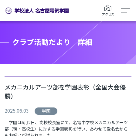
アクセス
クラブ活動だより 詳細
メカニカルアーツ部を学園表彰（全国大会優
勝）
2025.06.03
学園
学園は
6
月
2
日、高校校長室にて、名電中学校メカニカルアーツ
部（現・高校生）に対する学園表彰を行い、あわせて愛名会から
もお祝いが贈られました。