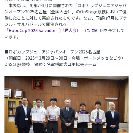
本表彰は、同部が
3
月に開催された「ロボカップジュニアジャパ
ンオープン
2025
名古屋（全国大会）」の
OnStage
競技において優
勝したことに対して実施されたものです。なお、同部は
7
月にブラ
ジル・サルバドールで開催される
「RoboCup 2025 Salvador（世界大会）」に出場
を予定して
います。
■ロボカップジュニアジャパンオープン
2025
名古屋
（開催日：
2025
年
3
月
29
日～
30
日／会場：ポートメッセなごや）
OnStage
競技 優勝：名電補助犬ロボ協会チーム