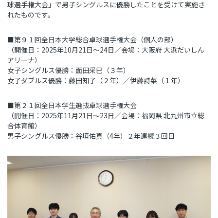
球選手権大会」で男子シングルスに優勝したことを受けて実施さ
れたものです。
■第９１回全日本大学総合卓球選手権大会（個人の部）
（開催日：
2025
年
10
月
21
日～
24
日／会場：大阪府 大浜だいしん
アリーナ）
女子シングルス優勝：面田采巳（３年）
女子ダブルス優勝：藤田知子（２年）／伊藤詩菜（１年）
■第２１回全日本学生選抜卓球選手権大会
（開催日：
2025
年
11
月
21
日～
23
日／会場：福岡県 北九州市立総
合体育館）
男子シングルス優勝：谷垣佑真（
4
年）２年連続３回目