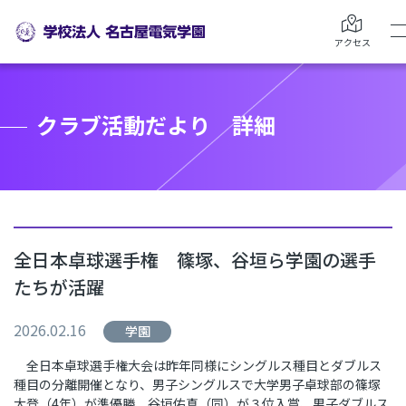
アクセス
クラブ活動だより 詳細
全日本卓球選手権 篠塚、谷垣ら学園の選手
たちが活躍
2026.02.16
学園
全日本卓球選手権大会は昨年同様にシングルス種目とダブルス
種目の分離開催となり、男子シングルスで大学男子卓球部の篠塚
大登（
4
年）が準優勝、谷垣佑真（同）が３位入賞、男子ダブルス