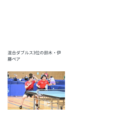
混合ダブルス
3
位の鈴木・伊
藤ペア