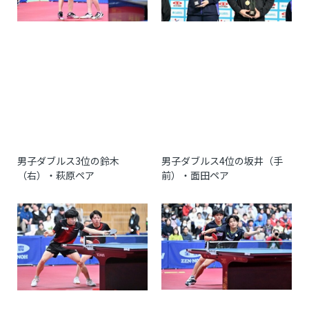
男子ダブルス
3
位の鈴木
男子ダブルス
4
位の坂井（手
（右）・萩原ペア
前）・面田ペア