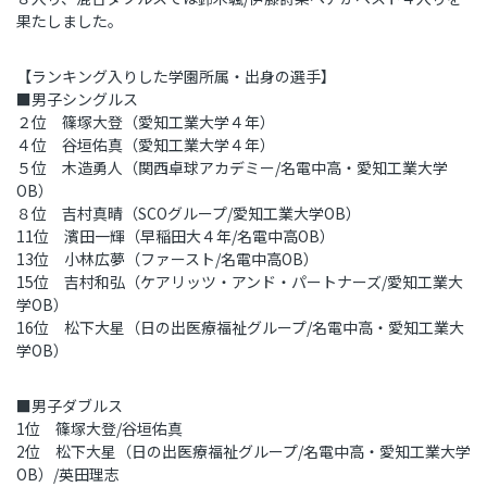
果たしました。
【ランキング入りした学園所属・出身の選手】
■男子シングルス
２位 篠塚大登（愛知工業大学４年）
４位 谷垣佑真（愛知工業大学４年）
５位 木造勇人（関西卓球アカデミー
/
名電中高・愛知工業大学
OB
）
８位 吉村真晴（
SCO
グループ
/
愛知工業大学
OB
）
11
位 濱田一輝（早稲田大４年
/
名電中高
OB
）
13
位 小林広夢（ファースト
/
名電中高
OB
）
15
位 吉村和弘（ケアリッツ・アンド・パートナーズ
/
愛知工業大
学
OB
）
16
位 松下大星（日の出医療福祉グループ
/
名電中高・愛知工業大
学
OB
）
■男子ダブルス
1
位 篠塚大登
/
谷垣佑真
2
位 松下大星（日の出医療福祉グループ
/
名電中高・愛知工業大学
OB
）
/
英田理志