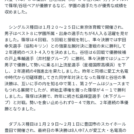
で篠塚
/
谷垣ペアが優勝するなど、学園の選手たちが優秀な成績を
収めました。
シングルス種目は１月２０〜２５日に東京体育館で開催され、
男子はベスト８に学園所属・出身の選手たちが
4
人入る活躍を見せ
ました。篠塚は４回戦、５回戦と接戦を制し、準々決勝では宇田
幸矢選手（協和キリン）との強豪左腕対決に激戦の末に勝利して
２年連続のベスト４入りを決めました。谷垣は６回戦で優勝候補
の戸上隼輔選手（井村屋グループ）に勝利、準々決勝ではジュニア
男子で優勝して勢いに乗る川上流星選手（星槎国際高横浜）を下
し、２年連続の
4
強進出を果たしました。
昨年と同様に愛工大名電
中時代から切磋琢磨してきた同学年対決となった篠塚と谷垣の準
決勝は、互いに手の内を知る中で第１、第２ゲームはジュースまで
もつれる展開でしたが、終始主導権を握った篠塚が４－１で勝利
しました。篠塚は決勝で、昨年に続き松島輝空選手（木下グルー
プ）と対戦。勢いを食い止められず
0
－４で敗れ、２年連続の準優
勝となりました。
ダブルス種目は１月２９日～２月１日に豊田市のスカイホール
豊田で開催され、最終日の準決勝は
8
人中
7
人が愛工大・名電高の