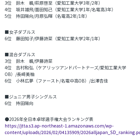
3
位 鈴木 颯
/
萩原啓至（愛知工業大学
3
年
/2
年）
4
位 坂井雄飛
/
面田知己（愛知工業大学
1
年
/
名電高
3
年）
5
位 持田陽向
/
月原弘暉（名電高
2
年
/1
年）
■女子ダブルス
6
位 藤田知子
/
伊藤詩菜（愛知工業大学
2
年
/1
年）
■混合ダブルス
3
位 鈴木 颯
/
伊藤詩菜
4
位 吉村和弘（ケアリッツアンドパートナーズ
/
愛知工業大学
OB
）
/
長﨑美柚
6
位 小林広夢（ファースト
/
名電中高
OB
）
/
出澤杏佳
■ジュニア男子シングルス
6
位 持田陽向
●
2026
年全日本卓球選手権大会ランキング表
https://jtta.s3.ap-northeast-1.amazonaws.com/wp-
content/uploads/2026/02/04135909/2026alljapan_SD_ranking.p