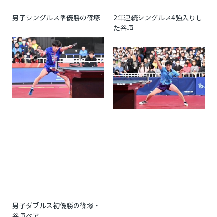
男子シングルス準優勝の篠塚
2
年連続シングルス
4
強入りし
た谷垣
男子ダブルス初優勝の篠塚・
谷垣ペア