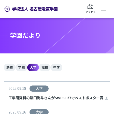
アクセス
学園だより
新着
学園
大学
高校
中学
2025.09.18
大学
工学研究科の濱田海斗さんがSWEST27でベストポスター賞
2025.09.16
大学