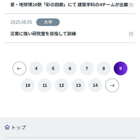
愛・地球博20祭「彩の回廊」にて 建築学科の4チームが出展
2025.08.05
大学
災害に強い研究室を目指して訓練
4
5
6
7
8
9
10
11
12
13
14
トップ