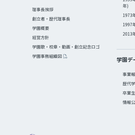
年)
理事長挨拶
1973
創立者・歴代理事長
1997
学園概要
2013
経営方針
学園歌・校章・動画・創立記念ロゴ
学園事務組織図
学園デ
事業
歴代
卒業
情報