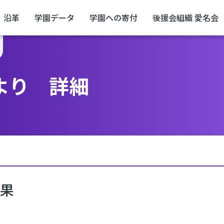
沿革
学園データ
学園への寄付
後援会組織 愛名会
より 詳細
結果