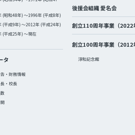
後援会組織 愛名会
年 (昭和48年) ～1996年 (平成8年)
年 (平成9年) ～2012年 (平成24年)
創立110周年事業（202
年 (平成25年) ～現在
創立100周年事業（201
ータ
淳和記念館
報告・財務情報
学長・校長
生数
公開