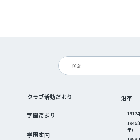
クラブ活動だより
沿革
1912
学園だより
1946
年)
学園案内
1959