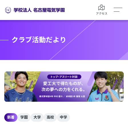
アクセス
クラブ活動だより
新着
学園
大学
高校
中学