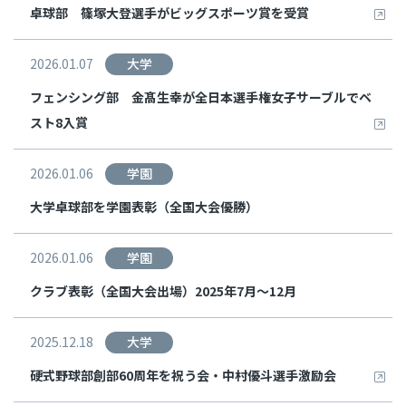
卓球部 篠塚大登選手がビッグスポーツ賞を受賞
2026.01.07
大学
フェンシング部 金髙生幸が全日本選手権女子サーブルでベ
スト8入賞
2026.01.06
学園
大学卓球部を学園表彰（全国大会優勝）
2026.01.06
学園
クラブ表彰（全国大会出場）2025年7月～12月
2025.12.18
大学
硬式野球部創部60周年を祝う会・中村優斗選手激励会