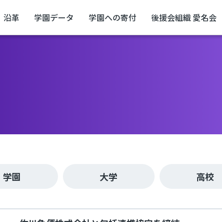
沿革
学園データ
学園への寄付
後援会組織 愛名会
学園
大学
高校