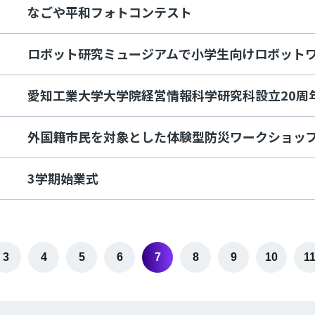
なごや平和フォトコンテスト
ロボット研究ミュージアムで小学生向けロボット
愛知工業大学大学院経営情報科学研究科設立20周
外国籍市民を対象とした体験型防災ワークショッ
3学期始業式
3
4
5
6
7
8
9
10
1