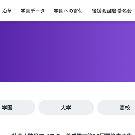
沿革
学園データ
学園への寄付
後援会組織 愛名会
学園
大学
高校