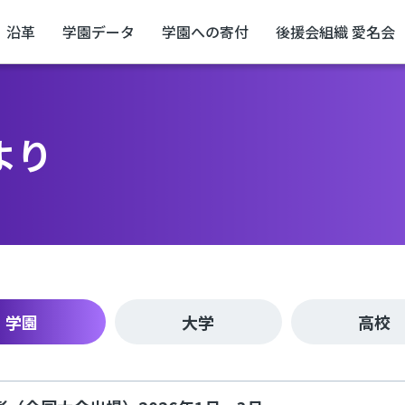
沿革
学園データ
学園への寄付
後援会組織 愛名会
より
学園
大学
高校