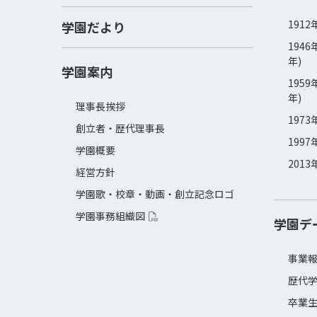
1912
学園だより
1946
年)
学園案内
1959
年)
理事長挨拶
1973
創立者・歴代理事長
1997
学園概要
2013
経営方針
学園歌・校章・動画・創立記念ロゴ
学園事務組織図
学園デ
事業
歴代
卒業